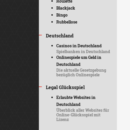
Roulette
Blackjack
Bingo
Rubbellose
Deutschland
Casinos in Deutschland
Spielbanken in Deutschland
Onlinespiele um Geld in
Deutschland
Die aktuelle Gesetzgebung
bezüglich Onlinespiele
Legal Glücksspiel
Erlaubte Websites in
Deutschland
Überblick aller Websites für
Online-Glücksspiel mit
Lizenz