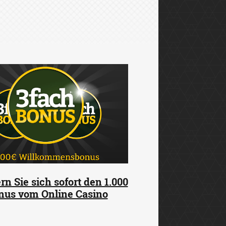
rn Sie sich sofort den 1.000
nus vom Online Casino