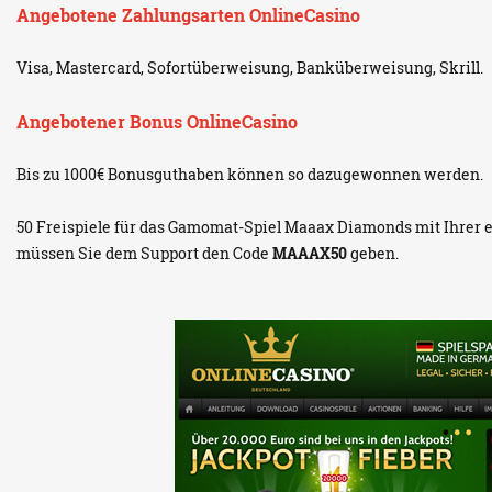
Angebotene Zahlungsarten OnlineCasino
Visa, Mastercard, Sofortüberweisung, Banküberweisung, Skrill.
Angebotener Bonus OnlineCasino
Bis zu 1000€ Bonusguthaben können so dazugewonnen werden.
50 Freispiele für das Gamomat-Spiel Maaax Diamonds mit Ihrer e
müssen Sie dem Support den Code
MAAAX50
geben.