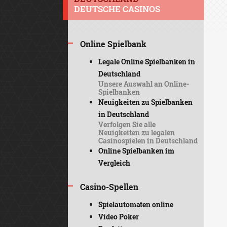
DEUTSCHE CASINOS
Online Spielbank
Legale Online Spielbanken in
Deutschland
Unsere Auswahl an Online-
Spielbanken
Neuigkeiten zu Spielbanken
in Deutschland
Verfolgen Sie alle
Neuigkeiten zu legalen
Casinospielen in Deutschland
Online Spielbanken im
Vergleich
Casino-Spellen
Spielautomaten online
Video Poker