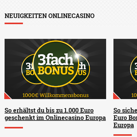
NEUIGKEITEN ONLINECASINO
So erhältst du bis zu 1.000 Euro
So siche
geschenkt im Onlinecasino Europa
Euro Bo
Europa