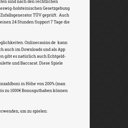
nten sind nach den rechtlichen
leswig-holsteinischen Gesetzgebung
r Zufallsgenerator TÜV geprüft. Auch
s einen 24 Stunden Support 7 Tage die
glichkeiten. Onlinecasino.de kann
ich auch im Downloads und als App
n gibt es natürlich auch Echtgeld-
ulette und Baccarat. Diese Spiele
Einzahlboni in Höhe von 200% (max.
). Bis zu 1000€ Bonusguthaben können
erwenden, um zu spielen: