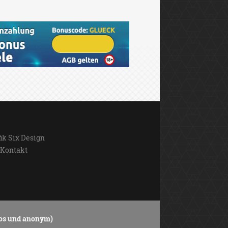
fik Six Design
Kontakt
nlos und anonym)