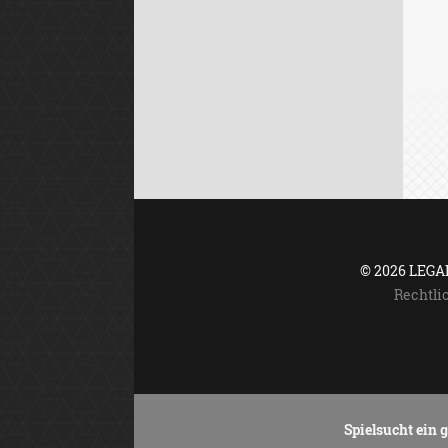
© 2026 LEG
Rechtli
Spielsucht ein 