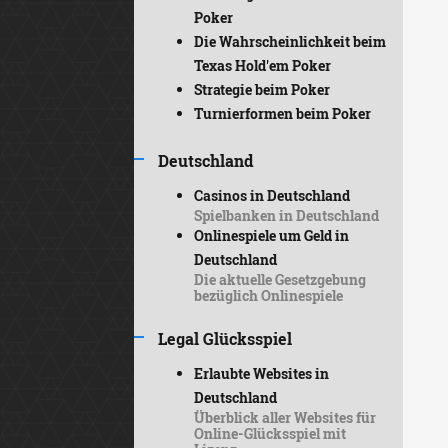
Poker
Die Wahrscheinlichkeit beim
Texas Hold'em Poker
Strategie beim Poker
Turnierformen beim Poker
Deutschland
Casinos in Deutschland
Spielbanken in Deutschland
Onlinespiele um Geld in
Deutschland
Die aktuelle Gesetzgebung
bezüglich Onlinespiele
Legal Glücksspiel
Erlaubte Websites in
Deutschland
Überblick aller Websites für
Online-Glücksspiel mit