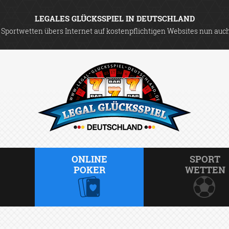
LEGALES GLÜCKSSPIEL IN DEUTSCHLAND
 Sportwetten übers Internet auf kostenpflichtigen Websites nun auch
ONLINE
SPORT
POKER
WETTEN