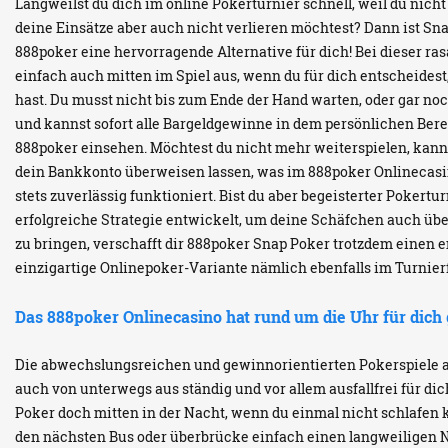
Langweilst du dich im online Pokerturnier schnell, weil du nich
deine Einsätze aber auch nicht verlieren möchtest? Dann ist S
888poker eine hervorragende Alternative für dich! Bei dieser ra
einfach auch mitten im Spiel aus, wenn du für dich entscheidest
hast. Du musst nicht bis zum Ende der Hand warten, oder gar no
und kannst sofort alle Bargeldgewinne in dem persönlichen Ber
888poker einsehen. Möchtest du nicht mehr weiterspielen, kannst
dein Bankkonto überweisen lassen, was im 888poker Onlinecas
stets zuverlässig funktioniert. Bist du aber begeisterter Pokert
erfolgreiche Strategie entwickelt, um deine Schäfchen auch ü
zu bringen, verschafft dir 888poker Snap Poker trotzdem einen e
einzigartige Onlinepoker-Variante nämlich ebenfalls im Turnier
Das 888poker Onlinecasino hat rund um die Uhr für dich 
Die abwechslungsreichen und gewinnorientierten Pokerspiele 
auch von unterwegs aus ständig und vor allem ausfallfrei für dic
Poker doch mitten in der Nacht, wenn du einmal nicht schlafen k
den nächsten Bus oder überbrücke einfach einen langweiligen 