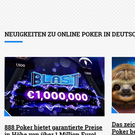
NEUIGKEITEN ZU ONLINE POKER IN DEUT
Das zei
888 Poker bietet garantierte Preise
Poker b
in Höhe von über 1 Million Euro!