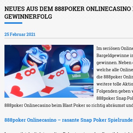
NEUES AUS DEM 888POKER ONLINECASINO
GEWINNERFOLG
25 Februar 2021
Im seriösen Onlin
Bargeldgewinne i
gewinnen. Neben 
welche alle Onlin
die 888poker Onli
weitere tolle Akti
Folgenden geben w
888poker Snap Pok
888poker Onlinecasino beim Blast Poker so richtig abräumst un
888poker Onlinecasino – rasante Snap Poker Spielrund