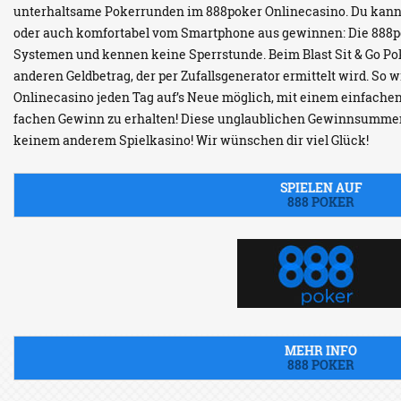
unterhaltsame Pokerrunden im 888poker Onlinecasino. Du kanns
oder auch komfortabel vom Smartphone aus gewinnen: Die 888pok
Systemen und kennen keine Sperrstunde. Beim Blast Sit & Go Pok
anderen Geldbetrag, der per Zufallsgenerator ermittelt wird. So w
Onlinecasino jeden Tag auf’s Neue möglich, mit einem einfachen 
fachen Gewinn zu erhalten! Diese unglaublichen Gewinnsummen g
keinem anderem Spielkasino! Wir wünschen dir viel Glück!
SPIELEN AUF
888 POKER
MEHR INFO
888 POKER