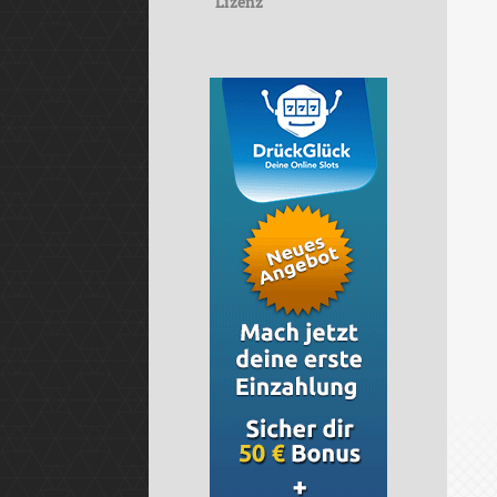
Lizenz