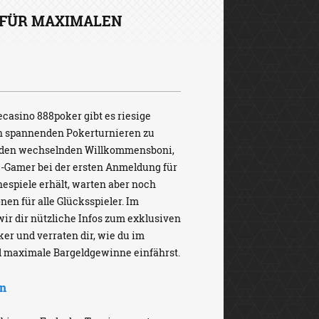
 FÜR MAXIMALEN
ecasino 888poker gibt es riesige
n spannenden Pokerturnieren zu
den wechselnden Willkommensboni,
e-Gamer bei der ersten Anmeldung für
nespiele erhält, warten aber noch
onen für alle Glücksspieler. Im
ir dir nützliche Infos zum exklusiven
er und verraten dir, wie du im
d maximale Bargeldgewinne einfährst.
en