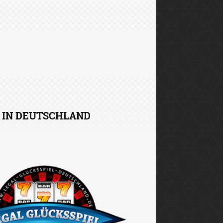
N IN DEUTSCHLAND