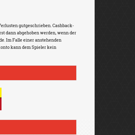
 Verlusten gutgeschrieben. Cashback-
erst dann abgehoben werden, wenn der
de. Im Falle einer anstehenden
onto kann dem Spieler kein