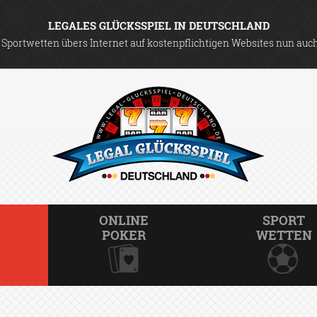
LEGALES GLÜCKSSPIEL IN DEUTSCHLAND
 Sportwetten übers Internet auf kostenpflichtigen Websites nun auch
ONLINE
SPORT
POKER
WETTEN