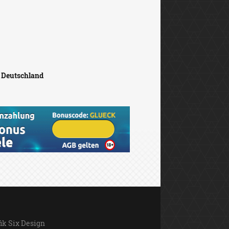
n Deutschland
fik Six Design