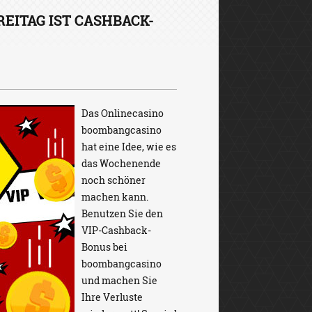
EITAG IST CASHBACK-
Das Onlinecasino
boombangcasino
hat eine Idee, wie es
das Wochenende
noch schöner
machen kann.
Benutzen Sie den
VIP-Cashback-
Bonus bei
boombangcasino
und machen Sie
Ihre Verluste