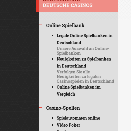
DEUTSCHE CASINOS
Online Spielbank
Legale Online Spielbanken in
Deutschland
Unsere Auswahl an Online-
Spielbanken
Neuigkeiten zu Spielbanken
in Deutschland
Verfolgen Sie alle
Neuigkeiten zu legalen
Casinospielen in Deutschland
Online Spielbanken im
Vergleich
Casino-Spellen
Spielautomaten online
Video Poker