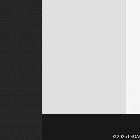
© 2026 LEG