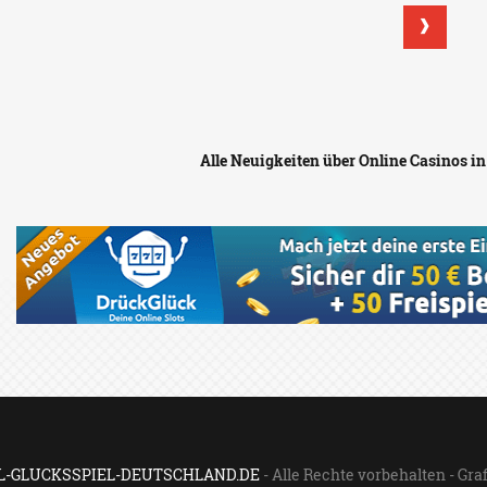
Alle Neuigkeiten über Online Casinos i
AL-GLUCKSSPIEL-DEUTSCHLAND.DE
- Alle Rechte vorbehalten - Gra