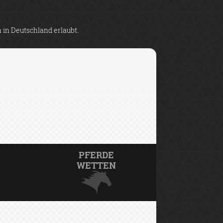
 in Deutschland erlaubt.
PFERDE
WETTEN