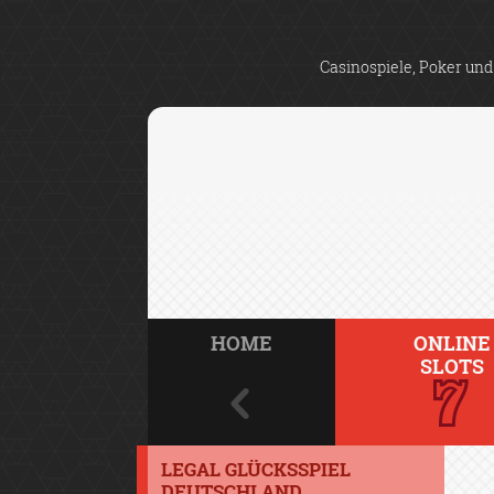
Casinospiele, Poker und
HOME
ONLINE
SLOTS
LEGAL GLÜCKSSPIEL
DEUTSCHLAND